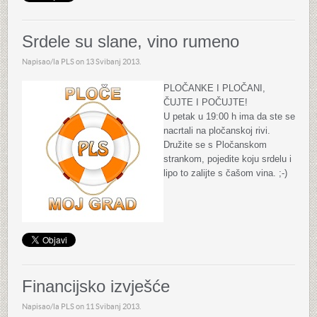
Srdele su slane, vino rumeno
Napisao/la PLS on
13 Svibanj 2013
.
PLOČANKE I PLOČANI,
ČUJTE I POČUJTE!
U petak u 19:00 h ima da ste se
nacrtali na pločanskoj rivi.
Družite se s Pločanskom
strankom, pojedite koju srdelu i
lipo to zalijte s čašom vina. ;-)
Financijsko izvješće
Napisao/la PLS on
11 Svibanj 2013
.