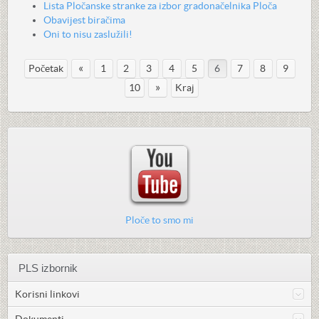
Lista Pločanske stranke za izbor gradonačelnika Ploča
Obavijest biračima
Oni to nisu zaslužili!
«
Početak
1
2
3
4
5
6
7
8
9
»
10
Kraj
Ploče to smo mi
PLS izbornik
Korisni linkovi