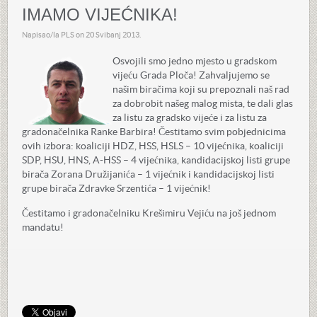
IMAMO VIJEĆNIKA!
Napisao/la PLS on
20 Svibanj 2013
.
Osvojili smo jedno mjesto u gradskom
vijeću Grada Ploča! Zahvaljujemo se
našim biračima koji su prepoznali naš rad
za dobrobit našeg malog mista, te dali glas
za listu za gradsko vijeće i za listu za
gradonačelnika Ranke Barbira! Čestitamo svim pobjednicima
ovih izbora: koaliciji HDZ, HSS, HSLS – 10 vijećnika, koaliciji
SDP, HSU, HNS, A-HSS – 4 vijećnika, kandidacijskoj listi grupe
birača Zorana Družijanića – 1 vijećnik i kandidacijskoj listi
grupe birača Zdravke Srzentića – 1 vijećnik!
Čestitamo i gradonačelniku Krešimiru Vejiću na još jednom
mandatu!