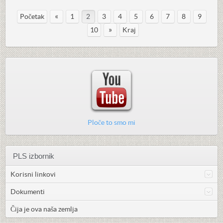
«
Početak
1
2
3
4
5
6
7
8
9
»
10
Kraj
Ploče to smo mi
PLS izbornik
Korisni linkovi
Dokumenti
Čija je ova naša zemlja