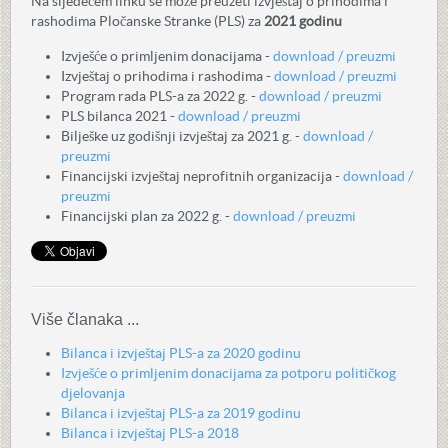
Na sljedećem linku se može preuzeti izvještaj o prihodima i
rashodima Pločanske Stranke (PLS) za
2021 godinu
Izvješće o primljenim donacijama
-
download / preuzmi
Izvještaj o prihodima i rashodima -
download / preuzmi
Program rada PLS-a za 2022 g. -
download / preuzmi
PLS bilanca 2021 -
download / preuzmi
Bilješke uz godišnji izvještaj za 2021 g. -
download /
preuzmi
Financijski izvještaj neprofitnih organizacija -
download /
preuzmi
Financijski plan za 2022 g. -
download / preuzmi
Više članaka ...
Bilanca i izvještaj PLS-a za 2020 godinu
Izvješće o primljenim donacijama za potporu političkog
djelovanja
Bilanca i izvještaj PLS-a za 2019 godinu
Bilanca i izvještaj PLS-a 2018